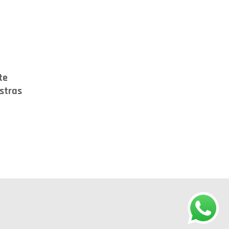
te
estras