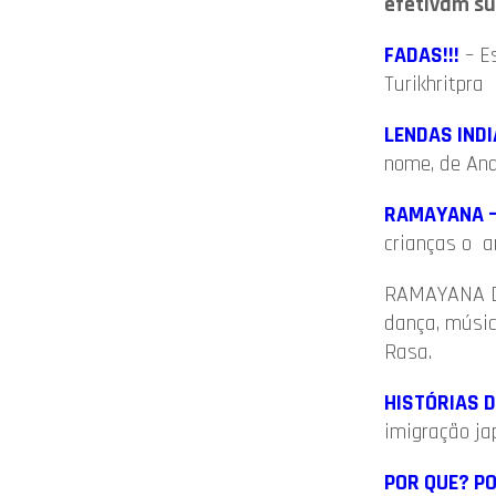
efetivam su
FADAS!!!
– Es
Turikhritpra
LENDAS IND
nome, de And
RAMAYANA – 
crianças o a
RAMAYANA Diw
dança, músic
Rasa.
HISTÓRIAS D
imigração ja
POR QUE? PO