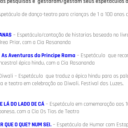
as pesquisas e gestaram/gestam seus espetáculos a
petáculo de dança-teatro para crianças de 1 a 100 anos 
IANAS
– Espetáculo/contação de historias baseado no liv
rea Prior, com a Cia Rasananda
As Aventuras do Principe Rama
– Espetáculo que reco
ncestral épico hindu, com a Cia Rasananda
ali – Espetáculo que traduz o épico hindu para os palc
a e teatro em celebração ao Diwali, Festival das Luzes,
E LÁ DO LADO DE CÁ
– Espetáculo em comemoração aos 1
ponesa, com a Cia Os Tios de Teatro
R QUE O QUE? NUM SEI.
– Espetáculo de Humor com Esto