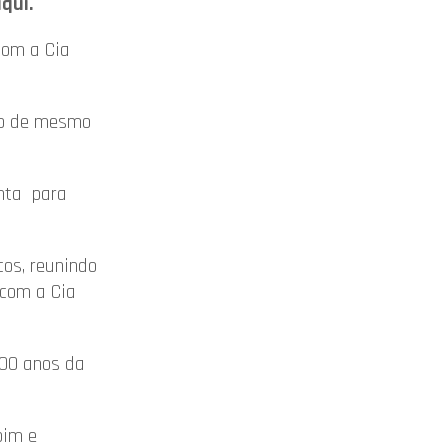
qui.
com a Cia
ro de mesmo
nta para
os, reunindo
 com a Cia
00 anos da
pim e