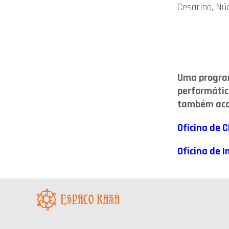
Cesarino, Nú
Uma program
performátic
também acon
Oficina de 
Oficina de 