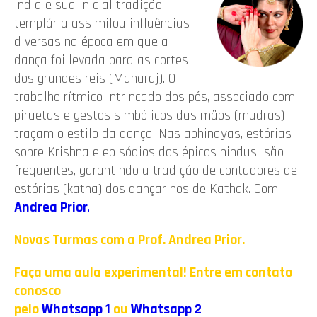
Índia e sua inicial tradição
templária assimilou influências
diversas na época em que a
dança foi levada para as cortes
dos grandes reis (Maharaj). O
trabalho rítmico intrincado dos pés, associado com
piruetas e gestos simbólicos das mãos (mudras)
traçam o estilo da dança. Nas abhinayas, estórias
sobre Krishna e episódios dos épicos hindus são
frequentes, garantindo a tradição de contadores de
estórias (katha) dos dançarinos de Kathak. Com
Andrea Prior
.
Novas Turmas com a Prof. Andrea Prior.
Faça uma aula experimental! Entre em contato
conosco
pelo
Whatsapp 1
ou
Whatsapp 2