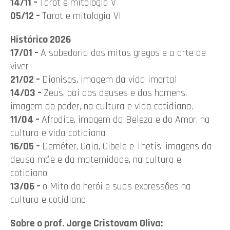
14/11 –
Tarot e mitologia V
05/12 –
Tarot e mitologia VI
Histórico 2026
17/01 –
A sabedoria dos mitos gregos e a arte de
viver
21/02 –
Dionisos, imagem da vida imortal
14/03 –
Zeus, pai dos deuses e dos homens,
imagem do poder, na cultura e vida cotidiana.
11/04 –
Afrodite, imagem da Beleza e do Amor, na
cultura e vida cotidiana
16/05 –
Deméter, Gaia, Cibele e Thetis: imagens da
deusa mãe e da maternidade, na cultura e
cotidiano.
13/06 –
o Mito do herói e suas expressões na
cultura e cotidiano
Sobre o prof. Jorge Cristovam Oliva: