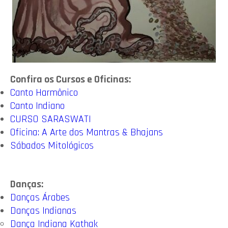
Confira os Cursos e Oficinas:
Canto Harmônico
Canto Indiano
CURSO SARASWATI
Oficina: A Arte dos Mantras & Bhajans
Sábados Mitológicos
Danças:
Danças Árabes
Danças Indianas
Dança Indiana Kathak