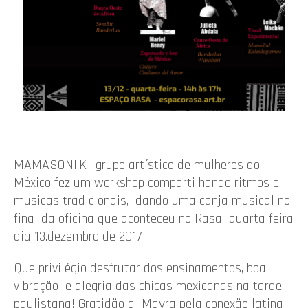
MAMASONI.K , grupo artístico de mulheres do
México fez um workshop compartilhando ritmos e
musicas tradicionais, dando uma canja musical no
final da oficina que aconteceu no Rasa quarta feira
dia 13.dezembro de 2017!
Que privilégio desfrutar dos ensinamentos, boa
vibração e alegria das chicas mexicanas na tarde
paulistana! Gratidão a Mayra pela conexão latina!