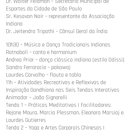
Dr. Walter Feldman – Secretário Municipal de
Esportes da Cidade de São Paulo
Sr. Kesavan Nair – representante da Associação
Indiana
Dr. Jeitendra Tripathi – Cônsul Geral da Índia
10h30 – Música e Dança Tradicionais Indianas
Ratnabali – canto e harmonium
Andrea Prior – dança clássica indiana (estilo Odissi)
Sandro Ferraracio – pakawaj
Lourdes Carvalho – flauta e tabla
11h – Atividades Recreativas e Reflexivas de
Inspiração Gandhiana nas Seis Tendas Interativas
Animador – João Signorelli
Tenda 1 – Práticas Meditativas | Facilitadores:
Rejane Moura, Marcia Plessman, Eleonora Marsiaj e
Lourdes Gutierres
Tenda 2 – Yoga e Artes Corporais Chinesas |