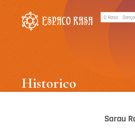
O Rasa
Dança
Historico
Sarau R