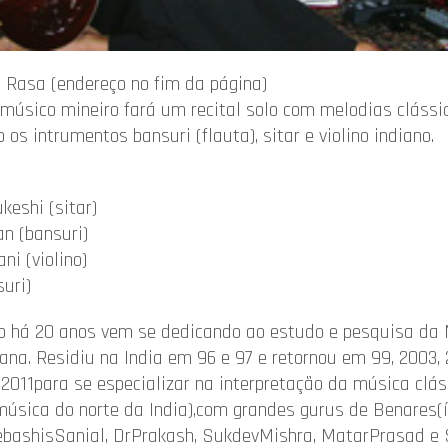
 Rasa (endereço no fim da página)
 músico mineiro fará um recital solo com melodias clássic
os intrumentos bansuri (flauta), sitar e violino indiano.
keshi (sitar)
n (bansuri)
ni (violino)
uri)
o há 20 anos vem se dedicando ao estudo e pesquisa da
iana. Residiu na India em 96 e 97 e retornou em 99, 2003, 
 2011para se especializar na interpretação da música clás
música do norte da India),com grandes gurus de Benares(
bashisSanial, DrPrakash, SukdevMishra, MatarPrasad e 