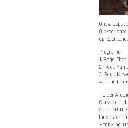
Onde: Espaço
O experiente
apresentando 
Programa:
1. Raga Charu
2. Raga Yama
3. Raga Kirwa
4. Dhun (bans
Helder Arauj
Clássica Ind
2009, 2010 e
hindustani (
BhanSing, De