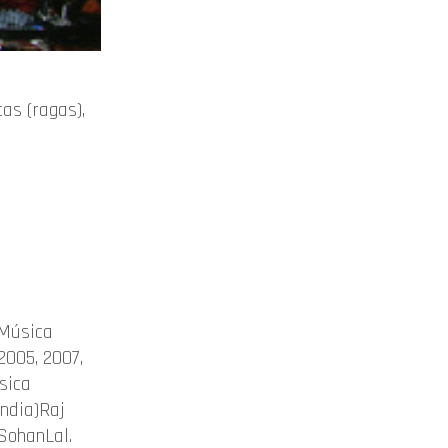
as (ragas),
 Música
2005, 2007,
sica
índia)Raj
SohanLal.