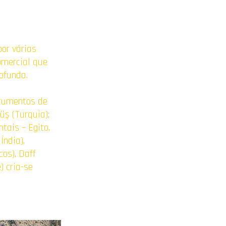
or várias
omercial que
rofunda.
trumentos de
üş (Turquia);
tais – Egito,
Índia),
cos), Daff
) cria-se