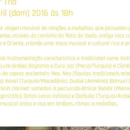
r Trio
ril (dom) 2016 às 18h
 viagem musical de canções e melodias, que passeiam p
iente, através do caminho da Rota da Seda, antiga rota c
 e Oriente, criando uma troca musical e cultural rica e p
ma instrumentação característica e tradicional como ins
(Lute árabe), Baglama e Cura saz (Persa/Turquia) e Cümb
de sopros ancientais: Ney, Nay (flautas tradicionais orien
a), Kaval (Turquia/Macedônia), Duduk (Armênia), Bansuri (
rkish clarinet; somados à percussão étnica: Bendir (Marro
feganistão), Gatan (vaso indiano) e Darbuka (Turquia/Árabe
musical única e rica em timbres, ritmos e melodias.