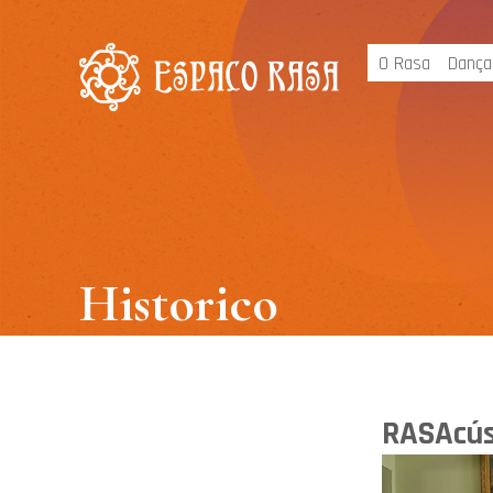
O Rasa
Dança
Historico
RASAcúst