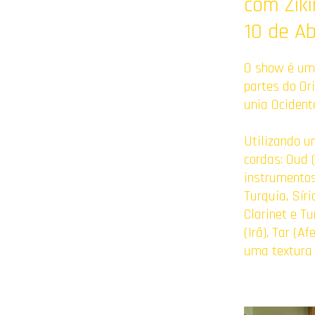
com Ziki
10 de Ab
O show é uma
partes do Or
unia Ocidente
Utilizando u
cordas: Oud 
instrumentos 
Turquia, Síri
Clarinet e Tu
(Irã), Tar (A
uma textura 