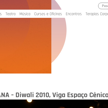
s
Teatro
Música
Cursos e Oficinas
Encontros
Terapias Corp
A – Diwali 2010, Viga Espaço Cênic