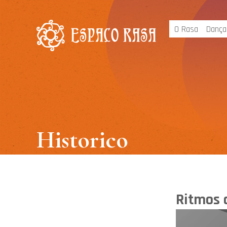
O Rasa
Dança
Historico
Ritmos 