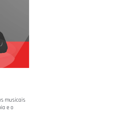
ras musicais
ia e o