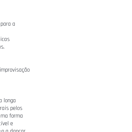
 para a
micas
as.
 improvisação
a longa
rais pelos
 uma forma
ível e
-o a dançar