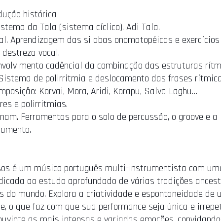
dução histórica
istema da Tala (sistema cíclico). Adi Tala.
cal. Aprendizagem das silabas onomatopéicas e exercícios
 destreza vocal.
nvolvimento cadêncial da combinação das estruturas rít
 Sistema de polirritmia e deslocamento das frases rítmic
omposição: Korvai, Mora, Aridi, Korapu, Salva Laghu…
res e polirritmias.
anam. Ferramentas para o solo de percussão, o groove e a
amento.
sos é um músico português multi-instrumentista com um
edicada ao estudo aprofundado de várias tradições ancest
s do mundo. Explora a criatividade e espontaneidade de
e, o que faz com que sua performance seja única e irrepet
ouvinte as mais intensas e variadas emoções, convidando