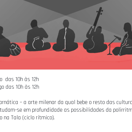
o das 10h às 12h
go das 10h às 12h
arnática – a arte milenar da qual bebe o resto das cultu
studam-se em profundidade as possibilidades da polirritm
 na Tala (ciclo rítmico).