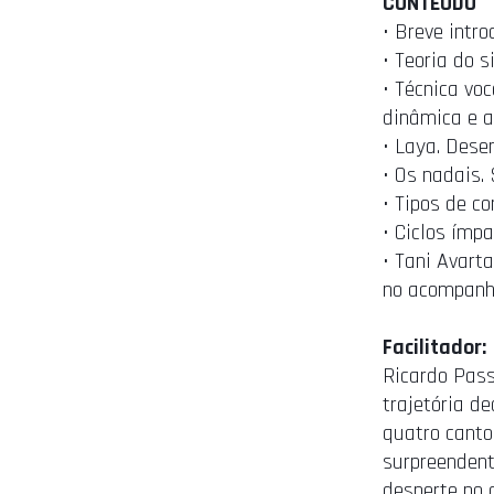
CONTEÚDO
• Breve intro
• Teoria do s
• Técnica vo
dinâmica e a
• Laya. Dese
• Os nadais.
• Tipos de c
• Ciclos ímpa
• Tani Avart
no acompanh
Facilitador:
Ricardo Pas
trajetória d
quatro canto
surpreendent
desperte no 