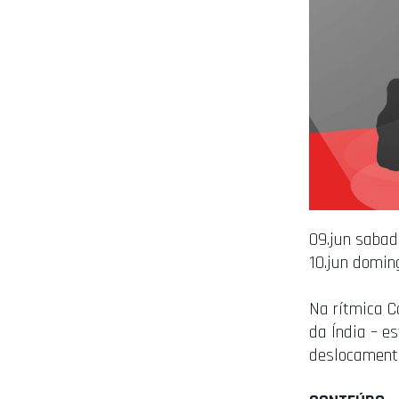
09.jun sabad
10.jun domin
Na rítmica C
da Índia – e
deslocamento